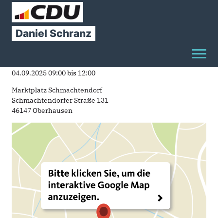
Sie sind hier
»
Infostand - Schmachtendorf
Infostand
-
Schmachtendorf
Daniel
Schranz
Toggl
Termin
04.09.2025
09:00
bis
12:00
Marktplatz Schmachtendorf
Schmachtendorfer Straße 131
46147 Oberhausen