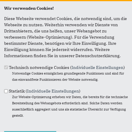
Wir verwenden Cookies!
Anmerkung: Ihre E-Mail-Adresse wird benötigt um die
Personen, denen Sie die Seite weiterempfehlen, zu
Diese Webseite verwendet Cookies, die notwendig sind, um die
informieren, von wem die Empfehlung kommt, und dass es
Webseite zu nutzen. Weiterhin verwenden wir Dienste von
kein Spam ist.
Drittanbietern, die uns helfen, unser Webangebot zu
verbessern (Website-Optimierung). Für die Verwendung
Das mit * gekennzeichnete Feld ist ein Pflichtfeld.
bestimmter Dienste, benötigen wir Ihre Einwilligung. Ihre
Einwilligung können Sie jederzeit widerrufen. Weitere
Eigene E-Mail-Adresse
*
Informationen finden Sie in unserer Datenschutzerklärung.
Technisch notwendige Cookies (
Individuelle Einstellungen
)
Eigener Name
*
Notwendige Cookies ermöglichen grundlegende Funktionen und sind für
das einwandfreie Funktionieren der Website notwendig.
Statistik (
Individuelle Einstellungen
)
Senden an
*
Zur Website-Optimierung erheben wir Daten, die bereits für die technische
Bereitstellung des Webangebots erforderlich sind. Solche Daten werden
ausschließlich aggregiert und uns als statistische Übersicht zur Verfügung
gestellt.